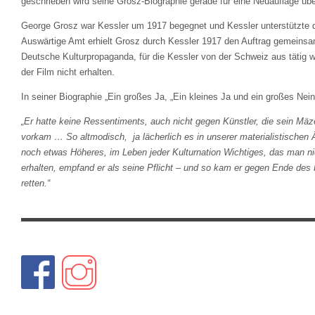
geschrieben wird seine Grosz-Biographie gerade für eine Neuauflage übe
George Grosz war Kessler um 1917 begegnet und Kessler unterstützte d
Auswärtige Amt erhielt Grosz durch Kessler 1917 den Auftrag gemeinsam 
Deutsche Kulturpropaganda, für die Kessler von der Schweiz aus tätig wa
der Film nicht erhalten.
In seiner Biographie „Ein großes Ja, „Ein kleines Ja und ein großes Ne
„Er hatte keine Ressentiments, auch nicht gegen Künstler, die sein Mä
vorkam … So altmodisch, ja lächerlich es in unserer materialistischen 
noch etwas Höheres, im Leben jeder Kulturnation Wichtiges, das man ni
erhalten, empfand er als seine Pflicht – und so kam er gegen Ende des
retten.“